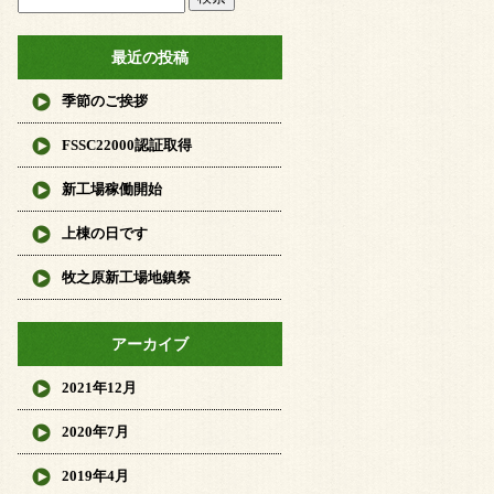
最近の投稿
季節のご挨拶
FSSC22000認証取得
新工場稼働開始
上棟の日です
牧之原新工場地鎮祭
アーカイブ
2021年12月
2020年7月
2019年4月